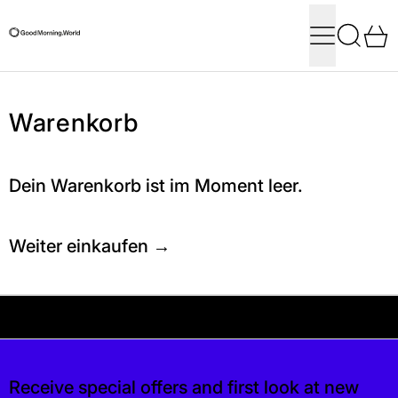
Menü
Suchen
0
Warenkorb
Dein Warenkorb ist im Moment leer.
Weiter einkaufen
Wird geladen ...
Akuell könnt ihr keine Produkte bestellen +++
 ihr keine Produkte bestellen +++ Wir erneu
Receive special offers and first look at new